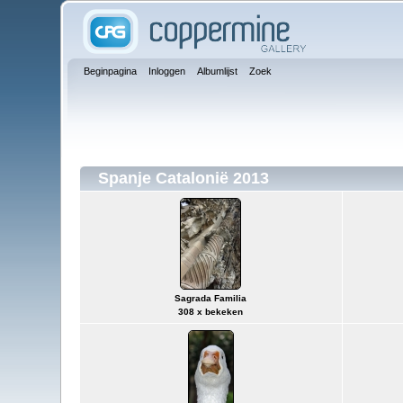
Beginpagina
Inloggen
Albumlijst
Zoek
Spanje Catalonië 2013
Sagrada Familia
308 x bekeken