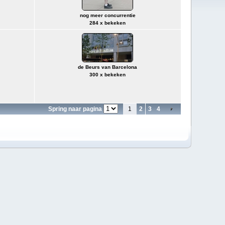
nog meer concurrentie
284 x bekeken
de Beurs van Barcelona
300 x bekeken
Spring naar pagina
1
2
3
4