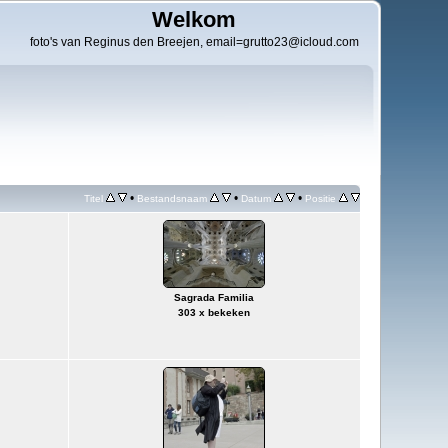
Welkom
foto's van Reginus den Breejen, email=grutto23@icloud.com
•
•
•
Titel
Bestandsnaam
Datum
Positie
Sagrada Familia
303 x bekeken