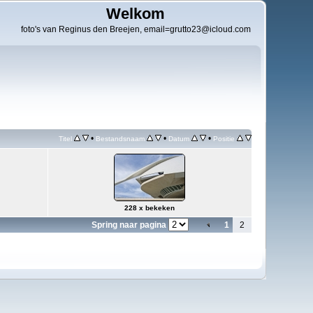
Welkom
foto's van Reginus den Breejen, email=grutto23@icloud.com
•
•
•
Titel
Bestandsnaam
Datum
Positie
228 x bekeken
Spring naar pagina
1
2