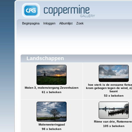
Beginpagina
Inloggen
Albumlijst
Zoek
Landschappen
hoe sterk is de eenzame fietse
Molen 3, molenviergang Zevenhuizen
krom gebogen tegen de wind, zi
baant
61 x bekeken
53 x bekeken
Ritme van drie, Rottemere
Molenweteringpad
105 x bekeken
98 x bekeken