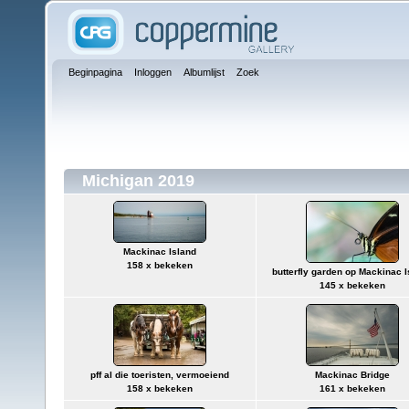
Beginpagina
Inloggen
Albumlijst
Zoek
Michigan 2019
Mackinac Island
158 x bekeken
butterfly garden op Mackinac I
145 x bekeken
pff al die toeristen, vermoeiend
Mackinac Bridge
158 x bekeken
161 x bekeken