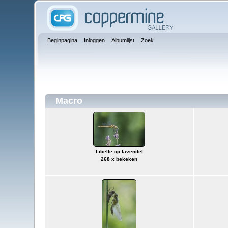
Beginpagina
Inloggen
Albumlijst
Zoek
Macro
Libelle op lavendel
268 x bekeken