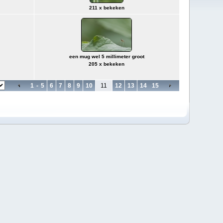
211 x bekeken
een mug wel 5 millimeter groot
205 x bekeken
1
-
5
6
7
8
9
10
11
12
13
14
15