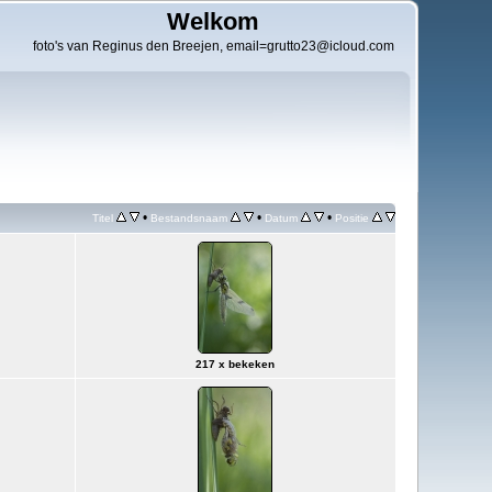
Welkom
foto's van Reginus den Breejen, email=grutto23@icloud.com
•
•
•
Titel
Bestandsnaam
Datum
Positie
217 x bekeken