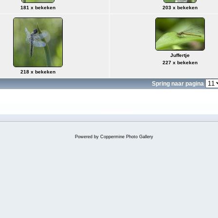
181 x bekeken
203 x bekeken
Juffertje
227 x bekeken
218 x bekeken
Spring naar pagina
Powered by
Coppermine Photo Gallery