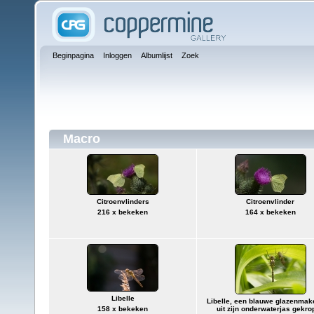
Beginpagina
Inloggen
Albumlijst
Zoek
Macro
Citroenvlinders
Citroenvlinder
216 x bekeken
164 x bekeken
Libelle
Libelle, een blauwe glazenmake
158 x bekeken
uit zijn onderwaterjas gekro