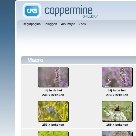
Beginpagina
Inloggen
Albumlijst
Zoek
Macro
bij in de hei
bij in de hei
238 x bekeken
273 x bekeken
253 x bekeken
189 x bekeken